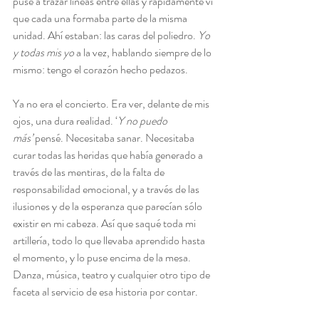
puse a trazar líneas entre ellas y rápidamente vi 
que cada una formaba parte de la misma 
unidad. Ahí estaban: las caras del poliedro. 
Yo 
y todas mis yo
 a la vez, hablando siempre de lo 
mismo: tengo el corazón hecho pedazos.
Ya no era el concierto. Era ver, delante de mis 
ojos, una dura realidad. ‘
Y no puedo 
más’
 pensé. Necesitaba sanar. Necesitaba 
curar todas las heridas que había generado a 
través de las mentiras, de la falta de 
responsabilidad emocional, y a través de las 
ilusiones y de la esperanza que parecían sólo 
existir en mi cabeza. Así que saqué toda mi 
artillería, todo lo que llevaba aprendido hasta 
el momento, y lo puse encima de la mesa. 
Danza, música, teatro y cualquier otro tipo de 
faceta al servicio de esa historia por contar.