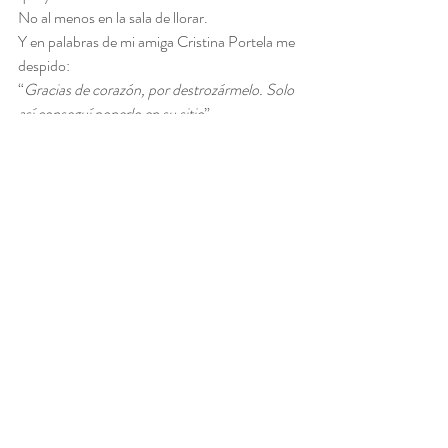
No al menos en la sala de llorar.
Y en palabras de mi amiga Cristina Portela me 
despido: 
“
Gracias de corazón, por destrozármelo. Solo 
así conseguí ponerlo en su sitio
”
------------
-¿Y ahora qué?
-A la estación
-¿A dónde vas?
-A un lugar precioso. ¿Venís conmigo? Te va a 
encantar.