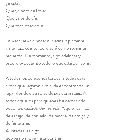
ya está.
Que ya paró de llover.
Que ya es de día.
Que toca check out.
Tal vez vuelva a hacerla. Sería un placer re 
visitar ese cuarto, pero será como revivir un 
recuerdo. De momento, sigo adelante y 
espero expectante todo lo que está por venir.
A todos los corazones torpes, a todas esas 
almas que llegaron a mi vida encontrando un 
lugar donde distraerse de sus desgracias. A 
todos aquellos para quienes fui demasiado 
poco, 
demasiado demasiada
. A quienes hice 
de espejo, de pañuelo, de madre, de amiga y 
de fantasma.
A ustedes les digo
que ya no me van a encontrar. 