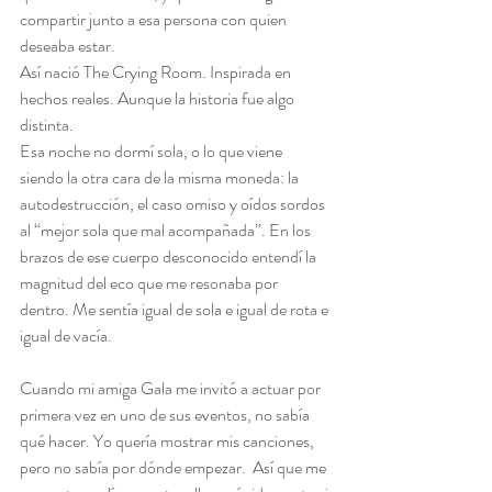
compartir junto a esa persona con quien 
deseaba estar.
Así nació The Crying Room. Inspirada en 
hechos reales. Aunque la historia fue algo 
distinta.
Esa noche no dormí sola, o lo que viene 
siendo la otra cara de la misma moneda: la 
autodestrucción, el caso omiso y oídos sordos 
al “mejor sola que mal acompañada”. En los 
brazos de ese cuerpo desconocido entendí la 
magnitud del eco que me resonaba por 
dentro. Me sentía igual de sola e igual de rota e 
igual de vacía.
Cuando mi amiga Gala me invitó a actuar por 
primera vez en uno de sus eventos, no sabía 
qué hacer. Yo quería mostrar mis canciones, 
pero no sabía por dónde empezar.  Así que me 