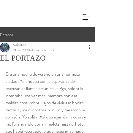
Entrada
Valentina
21 dic 2023
4 min de lectura
EL PORTAZO
Era una noche de verano en una hermosa 
ciudad. Yo andaba con la esperanza de 
reavivar las llamas de un 
casi-algo
, sólo si lo 
intentaba una vez más. Siempre con esa 
maldita costumbre. Lejos de vivir esa bonita 
fantasía, me di contra un muro y me rompí el 
corazón. Yo solita. Así que agarré mis cosas y 
me fui andando con mi maleta hasta el hotel 
que había reservado, y que había imaginado 