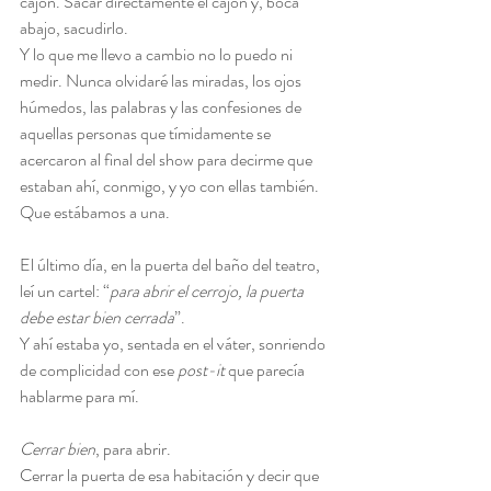
cajón. Sacar directamente el cajón y, boca 
abajo, sacudirlo.
Y lo que me llevo a cambio no lo puedo ni 
medir. Nunca olvidaré las miradas, los ojos 
húmedos, las palabras y las confesiones de 
aquellas personas que tímidamente se 
acercaron al final del show para decirme que 
estaban ahí, conmigo, y yo con ellas también. 
Que estábamos a una.
El último día, en la puerta del baño del teatro, 
leí un cartel: “
para abrir el cerrojo, la puerta 
debe estar bien cerrada
”.
Y ahí estaba yo, sentada en el váter, sonriendo 
de complicidad con ese 
post-it
 que parecía 
hablarme para mí.
Cerrar bien
, para abrir.
Cerrar la puerta de esa habitación y decir que 