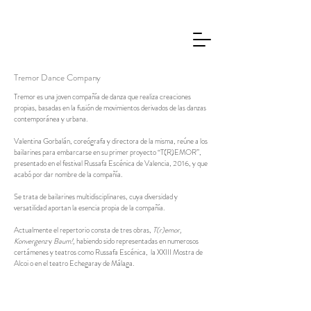
Tremor Dance Company
Tremor es una joven compañía de danza que realiza creaciones
propias, basadas en la fusión de movimientos derivados de las danzas
contemporánea y urbana.
Valentina Gorbalán, coreógrafa y directora de la misma, reúne a los
bailarines para embarcarse en su primer proyecto “T(R)EMOR”,
presentado en el festival Russafa Escénica de Valencia, 2016, y que
acabó por dar nombre de la compañía.
Se trata de bailarines multidisciplinares, cuya diversidad y
versatilidad aportan la esencia propia de la compañía.
Actualmente el repertorio consta de tres obras,
T(r)emor,
Konvergenz
y
Baum!,
habiendo sido representadas en numerosos
certámenes y teatros como Russafa Escénica, la XXIII Mostra de
Alcoi o en el teatro Echegaray de Málaga.