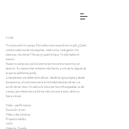
Linde
Yo nunca veré mi cuerpo. Pero ellos nunca estarán en mi piel. ¿Quién
conoce cada una de mis esquinas, cada curva, cada gesto; mis
texturas, mis olores? No soy yo quien lo hace. Yo sólo habito el
interior.
Nuestro cuerpo es y será la eterna barrera entre nosotros y el
exterior. Es nuestra herramienta más fuerte, y a la vez la cápsula de
la que no saldremos jamás.
Linde
plantea una doble visión del ser, desde los ojos propios y desde
los externos, el contraste entre la intimidad absoluta de ver y la
acción de ser visto. Un salto a la única barrera infranqueable, la del
cuerpo, para llevarnos a la forma más cercana a estar dentro y
fuera a la vez.
Video - performance.
Duración: 4 min.
Vídeo a dos cámaras.
Proyecto inédito.
2019
Valencia, España.