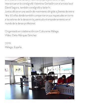
interactuaron la coreógrafa Valentina Gorbalán con el artista local
David Segura, también coreógrafo y bailarín.
Juntos oficiaron una sesión de movimiento dirigida a jóvenes de entre
18 y 30 años donde también compartieron sus inquietudes en torno
a los valores de la danza en la juventud y el empoderamiento en el
mundo de la danza profesional.
Origanizado en colaboración con Culturama Málaga.
Vídeo: Delia Márquez Sánchez
2019.
Málaga, España.