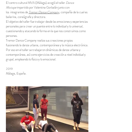
El centro cultural MVA (Málaga) acogió el taller
Dance
Mixtape
impartido por Valentina Gorbalán junto con
los integrantes de
Tremor Dance Company
, compañía de la cual es
bailarina, coreógrafa y directora.
El objetivo del taller fue trabajar desde las emociones y experiencias
personales para crear un puente entre lo individual y lo universal,
cuestionando y atacando la forma en la que nos construimos como
personas.
Tremor Dance Company realiza sus creaciones propias
fusionando la danza urbana, contemporánea y la música electrónica.
Por eso en el taller se trabajaron dinámicas de danza urbana y
contemporánea, así como ejercicios de creación a nivel individual y
grupal, empleando lo físico y lo emocional.
2019
​Málaga, España.