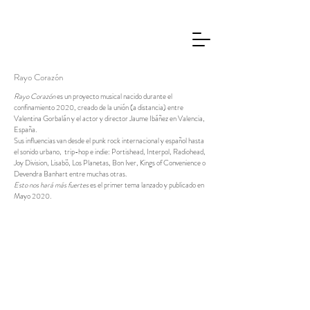
Rayo Corazón
Rayo Corazón
es un proyecto musical nacido durante el
confinamiento 2020, creado de la unión (a distancia) entre
Valentina Gorbalán y el actor y director Jaume Ibáñez en Valencia,
España.
Sus influencias van desde el punk rock internacional y español hasta
el sonido urbano, trip-hop e indie: Portishead, Interpol, Radiohead,
Joy Division, Lisabö, Los Planetas, Bon Iver, Kings of Convenience o
Devendra Banhart entre muchas otras.
Esto nos hará más fuertes
es el primer tema lanzado y publicado en
Mayo 2020.